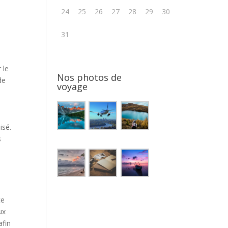
24
25
26
27
28
29
30
31
 le
Nos photos de
de
voyage
isé.
s
ce
ux
afin